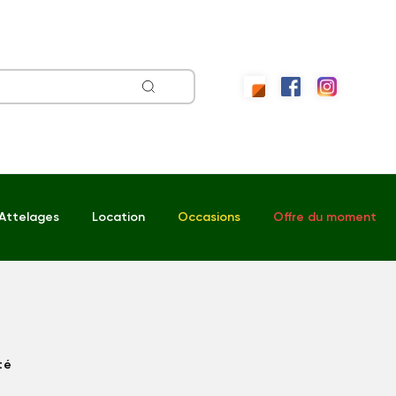
Attelages
Location
Occasions
Offre du moment
té