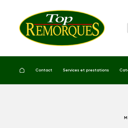
Contact
Services et prestations
Cat
M