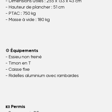
- Dimensions utiles : 255 x 133 x 43 cm
- Hauteur de plancher : 51 cm
- PTAC : 750 kg
- Masse à vide : 180 kg
⚙️
Équipements
- Essieu non freiné
- Timon en T
- Caisse fixe
- Ridelles aluminium avec rambardes
🪪
Permis