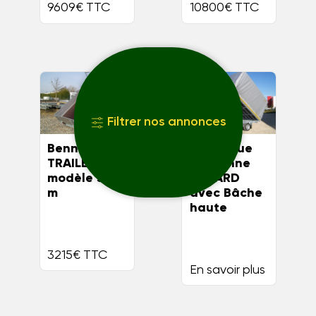
9609€ TTC
10800€ TTC
Filtrer nos annonces
Benne BW
Remorque
TRAILERS
Tri-Benne
modèle 3.00
EDUARD
m
avec Bâche
haute
3215€ TTC
En savoir plus