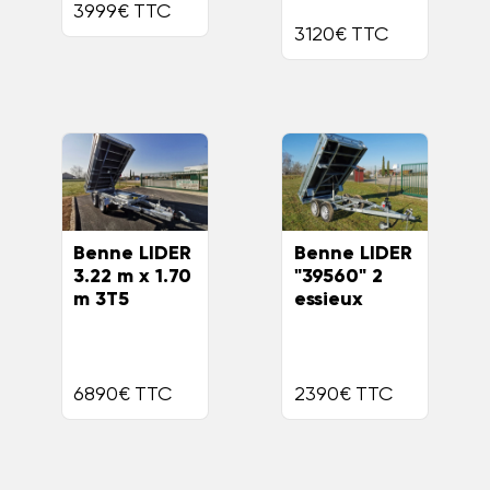
3999€ TTC
3120€ TTC
Benne LIDER
Benne LIDER
3.22 m x 1.70
"39560" 2
m 3T5
essieux
6890€ TTC
2390€ TTC