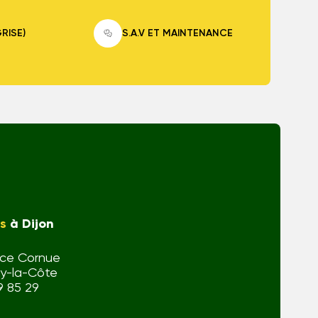
GRISE)
S.A.V ET MAINTENANCE
s
à Dijon
èce Cornue
y-la-Côte
9 85 29