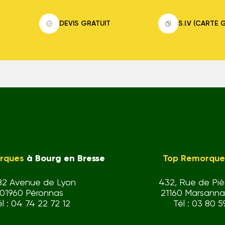
DEVIS GRATUIT
S.I.V (CARTE 
rques
à Bourg en Bresse
Top Remorque
82 Avenue de Lyon
432, Rue de Pi
01960 Péronnas
21160 Marsanna
él : 04 74 22 72 12
Tél : 03 80 5