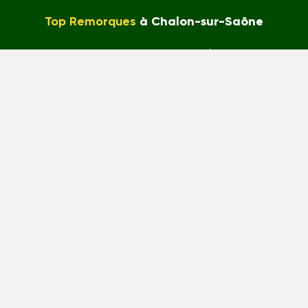
Top Remorques
à Chalon-sur-Saône
5 rue du champ Femelet
71240 Varennes-le-Grand
Tél : 03 85 44 18 00
5/5
tilisation des cookies
Plan du site
Entreprises Au
emorques © 2026
Création du site internet : sercopo