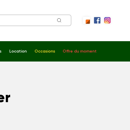
s
Location
Occasions
Offre du moment
er