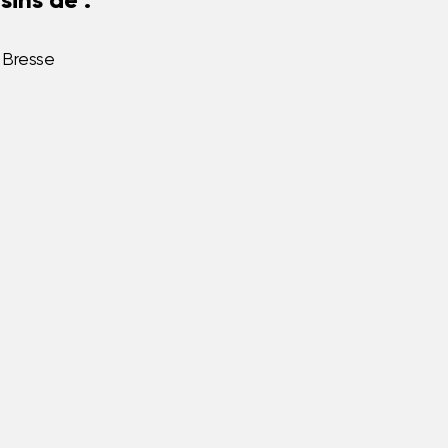
ins de :
 Bresse