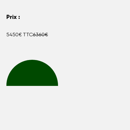
Prix :
5450€ TTC
6360€
Nous contacter