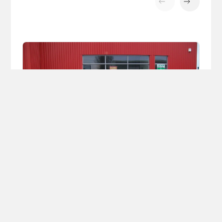
Plateau IFOR WILLIAMS LM146
7170€ TTC