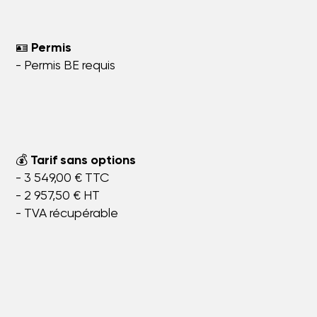
🪪
Permis
- Permis BE requis
💰
Tarif sans options
- 3 549,00 € TTC
- 2 957,50 € HT
- TVA récupérable