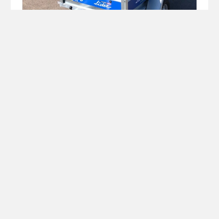
Bagagère LIDER modèle Saragos
890€ TTC