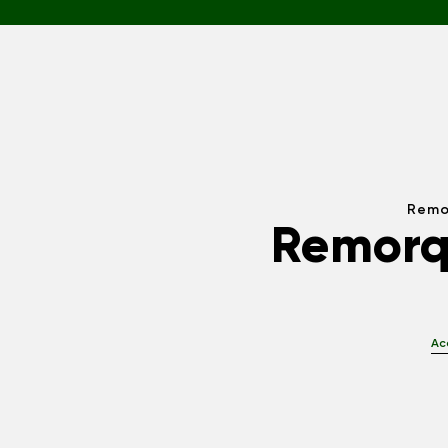
Remor
Remorq
Ac