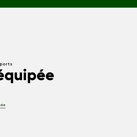
sports
équipée
pée